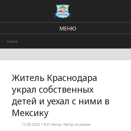
МЕНЮ
Региональные новости
В стране и мире
Происшествия
Житель Краснодара
Городские события
украл собственных
детей и уехал с ними в
Мексику
13.05.2022 14:31 Автор: Автор не указан