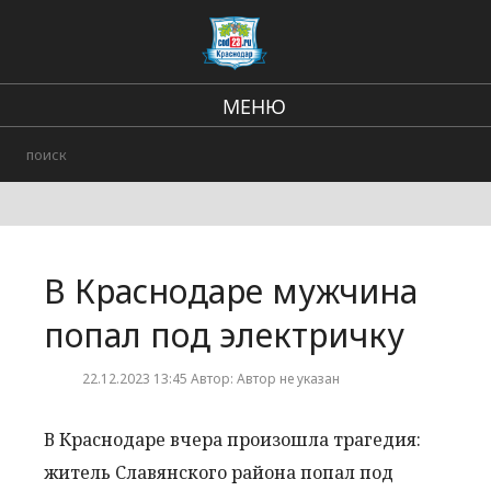
МЕНЮ
Региональные новости
В стране и мире
Происшествия
В Краснодаре мужчина
Городские события
попал под электричку
22.12.2023 13:45 Автор: Автор не указан
В Краснодаре вчера произошла трагедия:
житель Славянского района попал под