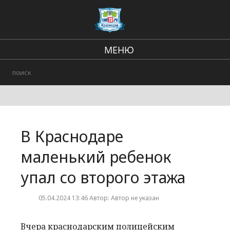
МЕНЮ
Региональные новости
В стране и мире
Происшествия
В Краснодаре
Городские события
маленький ребенок
упал со второго этажа
05.04.2024 13:46 Автор: Автор не указан
Вчера краснодарским полицейским