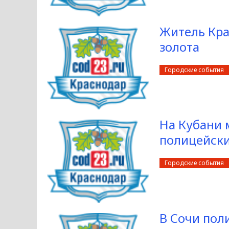
Житель Кра
золота
Городские события
На Кубани 
полицейск
Городские события
В Сочи пол