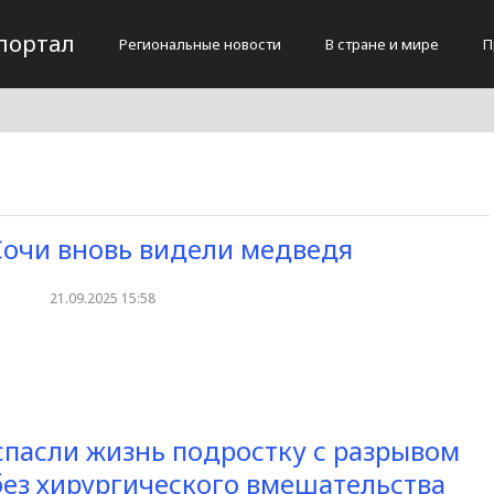
портал
Региональные новости
В стране и мире
П
Сочи вновь видели медведя
21.09.2025 15:58
спасли жизнь подростку с разрывом
без хирургического вмешательства