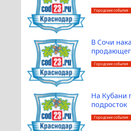
Городские события
В Сочи нак
продающег
Городские события
На Кубани 
подросток
Городские события