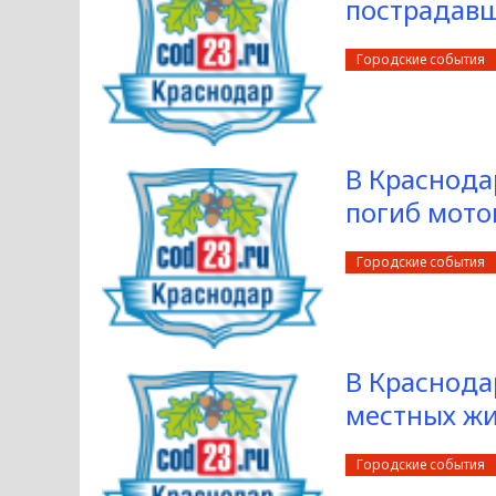
пострадавш
Городские события
В Краснода
погиб мото
Городские события
В Краснода
местных ж
Городские события