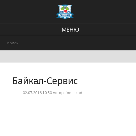
МЕНЮ
Региональные новости
В стране и мире
Происшествия
Байкал-Сервис
Городские события
02.07.2016 10:50 Автор: fomincod