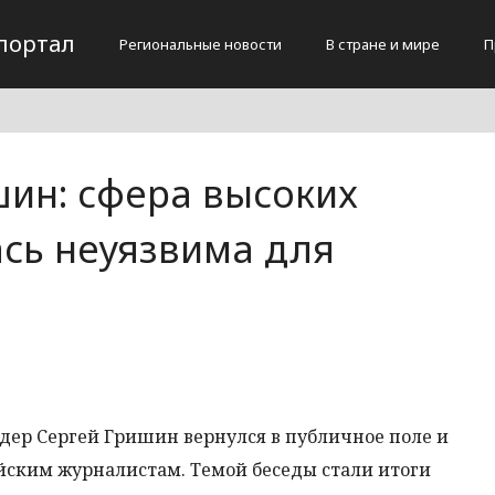
портал
Региональные новости
В стране и мире
П
шин: сфера высоких
ась неуязвима для
дер Сергей Гришин вернулся в публичное поле и
ийским журналистам. Темой беседы стали итоги