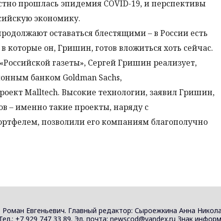
стно прошлась эпидемия COVID-19, и перспективы
сийскую экономику.
родолжают оставаться блестящими – в России есть
 которые он, Гришин, готов вложиться хоть сейчас.
«Российской газеты», Сергей Гришин реализует,
онным банком Goldman Sachs,
ект Malltech. Высокие технологии, заявил Гришин,
ов – именно такие проекты, наряду с
тфелем, позволили его компаниям благополучно
 Роман Евгеньевич. Главный редактор: Сыроежкина Анна Никола
 Тел.: +7 929 747 33 89. Эл. почта: newscod@yandex.ru Знак инф