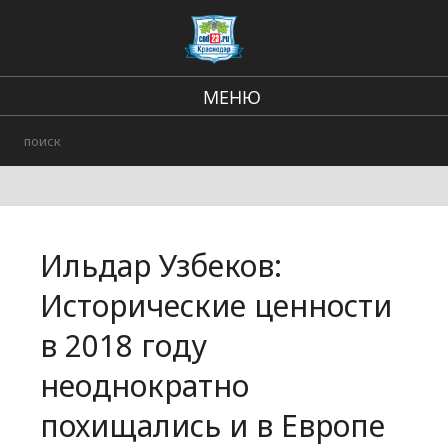
МЕНЮ
Региональные новости
В стране и мире
Происшествия
Ильдар Узбеков:
Городские события
Исторические ценности
в 2018 году
неоднократно
похищались и в Европе