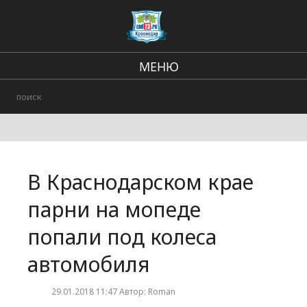
МЕНЮ
Региональные новости
В стране и мире
Происшествия
В Краснодарском крае
Городские события
парни на мопеде
попали под колеса
автомобиля
29.01.2018 11:47 Автор: Roman