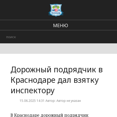
МЕНЮ
Региональные новости
В стране и мире
Происшествия
Дорожный подрядчик в
Городские события
Краснодаре дал взятку
инспектору
15.06.2025 14:31 Автор: Автор не указан
В Краснодаре дорожный подрядчик