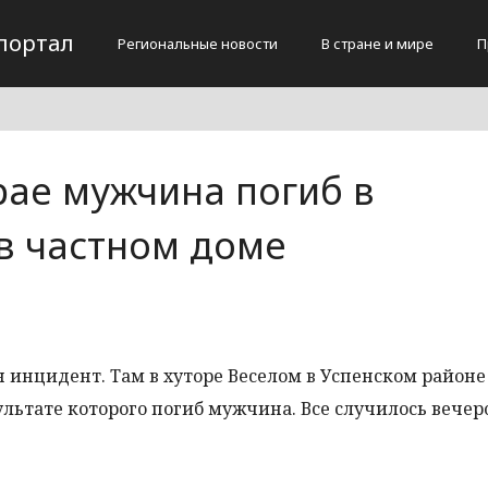
портал
Региональные новости
В стране и мире
П
рае мужчина погиб в
 в частном доме
 инцидент. Там в хуторе Веселом в Успенском районе
ультате которого погиб мужчина. Все случилось вечер