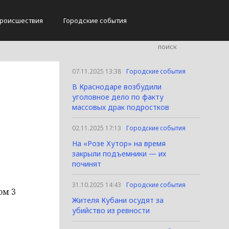
роисшествия
Городские события
07.11.2025 13:38
Городские события
В Краснодаре возбудили
уголовное дело по факту
массовых драк подростков
02.11.2025 17:13
Городские события
На «Розе Хутор» на время
закрыли подъемники — их
починят
31.10.2025 14:43
Городские события
ом 3
Жителя Кубани осудят за
убийство из ревности