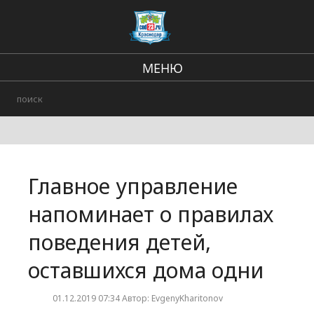
МЕНЮ
Региональные новости
В стране и мире
Происшествия
Главное управление
Городские события
напоминает о правилах
поведения детей,
оставшихся дома одни
01.12.2019 07:34 Автор: EvgenyKharitonov