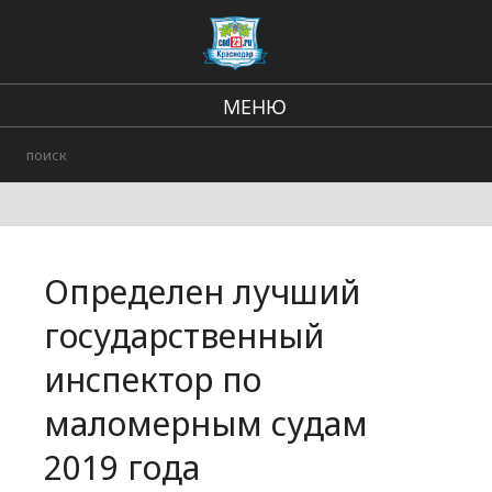
МЕНЮ
Региональные новости
В стране и мире
Происшествия
Определен лучший
Городские события
государственный
инспектор по
маломерным судам
2019 года