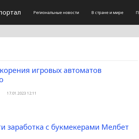
портал
Региональные новости
В стране и мире
П
корения игровых автоматов
о
17.01.2023 12:11
и заработка с букмекерами Мелбет