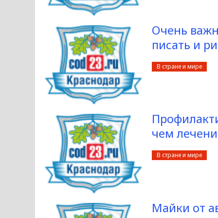
Очень важн
писать и р
В стране и мире
Профилакти
чем лечени
В стране и мире
Майки от а